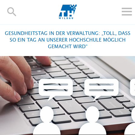
TH-
Wildau
STUDIEREN UND WEITERBILDEN
GESUNDHEITSTAG IN DER VERWALTUNG: „TOLL, DASS
IM STUDIUM
SO EIN TAG AN UNSERER HOCHSCHULE MÖGLICH
GEMACHT WIRD“
FORSCHUNG UND TRANSFER
ALUMNI
HOCHSCHULE
INTERNATIONAL
BESCHÄFTIGTE
Blogs
Kontakt und Anfahrt
Webmail
Moodle
TH Online-Portal
Personensuche
English