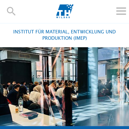
TH-
Wildau
STUDIEREN UND WEITERBILDEN
INSTITUT FÜR MATERIAL, ENTWICKLUNG UND
IM STUDIUM
PRODUKTION (IMEP)
FORSCHUNG UND TRANSFER
ALUMNI
HOCHSCHULE
INTERNATIONAL
BESCHÄFTIGTE
Blogs
Kontakt und Anfahrt
Webmail
Moodle
TH Online-Portal
Personensuche
English