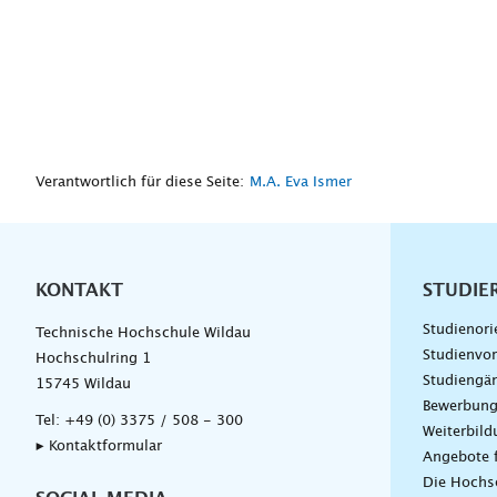
Verantwortlich für diese Seite:
M.A. Eva Ismer
KONTAKT
Unterna
STUDIE
Studienori
Technische Hochschule Wildau
Studienvor
Hochschulring 1
Studiengä
15745 Wildau
Bewerbun
Tel:
+49 (0) 3375 / 508 - 300
Weiterbil
▸ Kontaktformular
Angebote 
Die Hochs