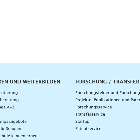
vigation
REN UND WEITERBILDEN
FORSCHUNG / TRANSFER
entierung
Forschungsfelder und Forschun
bereitung
Projekte, Publikationen und Pate
nge A–Z
Forschungsservice
g
Transferservice
dungsangebote
Startup
für Schulen
Patentservice
chule kennenlernen