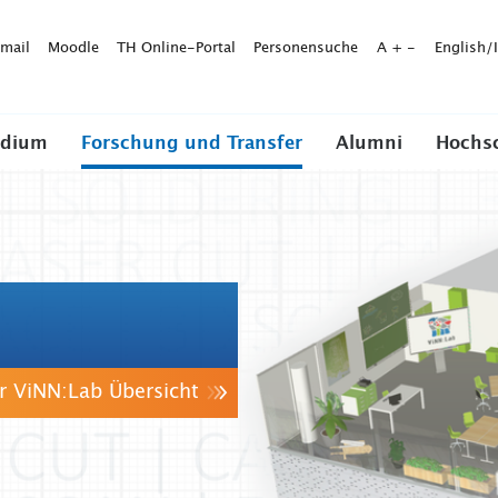
mail
Moodle
TH Online-Portal
Personensuche
A
+
-
English/
udium
Forschung und Transfer
Alumni
Hochs
r ViNN:Lab Übersicht