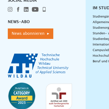
SOCIAL MEDIA
IM STU
Studiengä
NEWS-ABO
Allgemein
Studienorg
News abonnieren ▸
Stunden- 
Studienbeg
Internatio
Campusle
Hochschul
Beruf und 