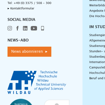
Bewerbun
Tel:
+49 (0) 3375 / 508 - 300
Weiterbil
▸ Kontaktformular
Angebote 
Die Hochs
SOCIAL MEDIA
IM STU
Studiengä
NEWS-ABO
Allgemein
Studienorg
News abonnieren ▸
Stunden- 
Studienbeg
Internatio
Campusle
Hochschul
Beruf und 