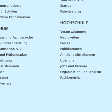
g
Transferservice
dungsangebote
Startup
für Schulen
Patentservice
chule kennenlernen
HOCHSCHULE
DIUM
Veranstaltungen
nge und Fachbereiche
Neuigkeiten
e Studienberatung
Presse
anisation A-Z
Publikationen
und Prüfungsplan
Amtliche Mitteilungen
leitung
Über uns
nal studieren
Jobs und Karriere
ben
Organisation und Struktur
sport
Fachbereiche
Karriere