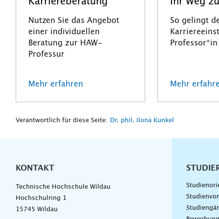
Karriereberatung
Ihr Weg zu
Nutzen Sie das Angebot
So gelingt d
einer individuellen
Karriereeins
Beratung zur HAW-
Professor*in
Professur
Mehr erfahren
Mehr erfahr
Verantwortlich für diese Seite:
Dr. phil. Ilona Kunkel
KONTAKT
Unterna
STUDIE
Studienori
Technische Hochschule Wildau
Studienvor
Hochschulring 1
Studiengä
15745 Wildau