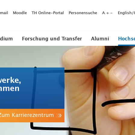
mail
Moodle
TH Online-Portal
Personensuche
A
+
-
English/
udium
Forschung und Transfer
Alumni
Hochs
werke,
ehmen
Zum Karrierezentrum