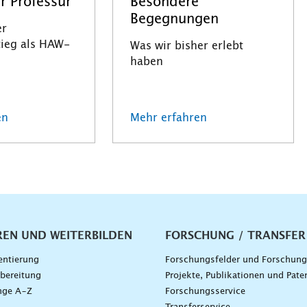
r Professur
Besondere
Begegnungen
er
tieg als HAW-
Was wir bisher erlebt
haben
en
Mehr erfahren
vigation
REN UND WEITERBILDEN
FORSCHUNG / TRANSFER
entierung
Forschungsfelder und Forschun
bereitung
Projekte, Publikationen und Pate
nge A–Z
Forschungsservice