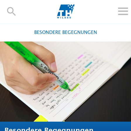
TH-
Wildau
STUDIEREN UND WEITERBILDEN
BESONDERE BEGEGNUNGEN
IM STUDIUM
FORSCHUNG UND TRANSFER
ALUMNI
HOCHSCHULE
INTERNATIONAL
BESCHÄFTIGTE
Blogs
Kontakt und Anfahrt
Webmail
Moodle
TH Online-Portal
Personensuche
English
Besondere Begegnungen