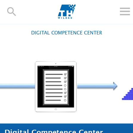
TH-
Wildau
STUDIEREN UND WEITERBILDEN
DIGITAL COMPETENCE CENTER
IM STUDIUM
FORSCHUNG UND TRANSFER
ALUMNI
HOCHSCHULE
INTERNATIONAL
BESCHÄFTIGTE
Blogs
Kontakt und Anfahrt
Webmail
Moodle
TH Online-Portal
Personensuche
English
Digital Competence Center