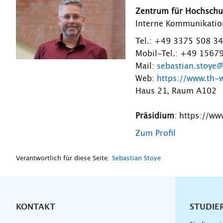
Zentrum für Hochsch
Interne Kommunikation
Tel.: +49 3375 508 3
Mobil-Tel.: +49 1567
Mail:
sebastian.stoye
Web:
https://www.th-
Haus 21, Raum A102
Präsidium
: https://w
Zum Profil
Verantwortlich für diese Seite:
Sebastian Stoye
KONTAKT
Unterna
STUDIE