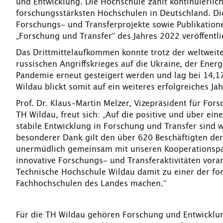
und Entwicklung. Die Hochschule zählt kontinuierlic
forschungsstärksten Hochschulen in Deutschland. Die
Forschungs- und Transferprojekte sowie Publikatione
„Forschung und Transfer“ des Jahres 2022 veröffentl
Das Drittmittelaufkommen konnte trotz der weltwei
russischen Angriffskrieges auf die Ukraine, der Ener
Pandemie erneut gesteigert werden und lag bei 14,17
Wildau blickt somit auf ein weiteres erfolgreiches Ja
Prof. Dr. Klaus-Martin Melzer, Vizepräsident für For
TH Wildau, freut sich: „Auf die positive und über ei
stabile Entwicklung in Forschung und Transfer sind w
besonderer Dank gilt den über 620 Beschäftigten der
unermüdlich gemeinsam mit unseren Kooperationspa
innovative Forschungs- und Transferaktivitäten vora
Technische Hochschule Wildau damit zu einer der fo
Fachhochschulen des Landes machen.“
Für die TH Wildau gehören Forschung und Entwicklu