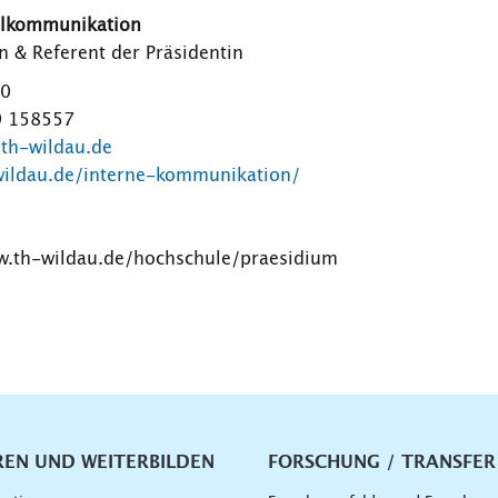
ulkommunikation
 & Referent der Präsidentin
40
9 158557
@th-wildau.de
wildau.de/interne-kommunikation/
ww.th-wildau.de/hochschule/praesidium
vigation
REN UND WEITERBILDEN
FORSCHUNG / TRANSFER