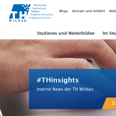
TH-
Wildau
Blogs
Kontakt und Anfahrt
Web
Studieren und Weiterbilden
Im St
#THinsights
Interne News der TH Wildau
Z