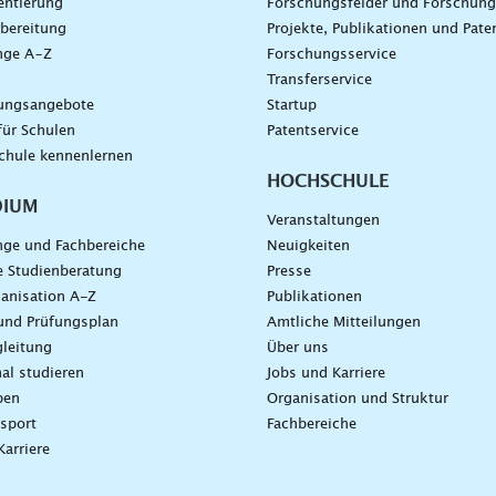
entierung
Forschungsfelder und Forschun
bereitung
Projekte, Publikationen und Pate
nge A–Z
Forschungsservice
g
Transferservice
dungsangebote
Startup
für Schulen
Patentservice
chule kennenlernen
HOCHSCHULE
DIUM
Veranstaltungen
nge und Fachbereiche
Neuigkeiten
e Studienberatung
Presse
anisation A-Z
Publikationen
und Prüfungsplan
Amtliche Mitteilungen
leitung
Über uns
nal studieren
Jobs und Karriere
ben
Organisation und Struktur
sport
Fachbereiche
Karriere