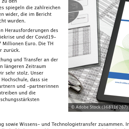
h zu den
s spiegeln die zahlreichen
n wider, die im Bericht
icht wurden.
ten Herausforderungen des
giekrise und der Covid19-
 Millionen Euro. Die TH
hr zurück.
schung und Transfer an der
nen längeren Zeitraum
ir sehr stolz. Unser
 Hochschule, dass sie
rtnern und -partnerinnen
ntreiben und die
rschungsstärksten
© Adobe Stock (368316267) 
ng sowie Wissens- und Technologietransfer zusammen. In