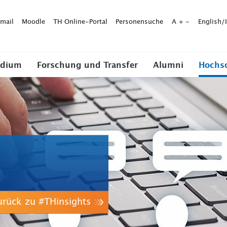
mail
Moodle
TH Online-Portal
Personensuche
A
+
-
English/
udium
Forschung und Transfer
Alumni
Hochs
urück zu #THinsights