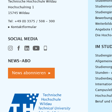
Studienori
Technische Hochschule Wildau
Studienvor
Hochschulring 1
Studiengä
15745 Wildau
Bewerbun
Tel:
+49 (0) 3375 / 508 - 300
Weiterbil
▸ Kontaktformular
Angebote 
Die Hochs
SOCIAL MEDIA
IM STU
Studiengä
NEWS-ABO
Allgemein
Studienorg
News abonnieren ▸
Stunden- 
Studienbeg
Internatio
Campusle
Hochschul
Beruf und 