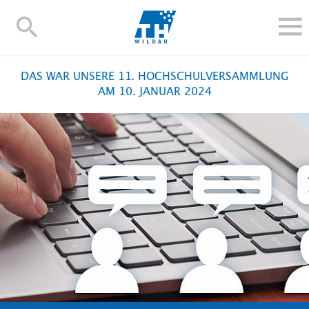
TH-
Wildau
STUDIEREN UND WEITERBILDEN
DAS WAR UNSERE 11. HOCHSCHULVERSAMMLUNG
IM STUDIUM
AM 10. JANUAR 2024
FORSCHUNG UND TRANSFER
ALUMNI
HOCHSCHULE
INTERNATIONAL
BESCHÄFTIGTE
Blogs
Kontakt und Anfahrt
Webmail
Moodle
TH Online-Portal
Personensuche
English