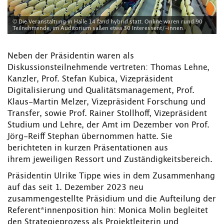
© Die Veranstaltung in Halle 14 fand hybrid statt. Online waren rund 90
Teilnehmende, im Auditorium saßen etwa 30 Interessent/-innen.
Neben der Präsidentin waren als
Diskussionsteilnehmende vertreten: Thomas Lehne,
Kanzler, Prof. Stefan Kubica, Vizepräsident
Digitalisierung und Qualitätsmanagement, Prof.
Klaus-Martin Melzer, Vizepräsident Forschung und
Transfer, sowie Prof. Rainer Stollhoff, Vizepräsident
Studium und Lehre, der Amt im Dezember von Prof.
Jörg-Reiff Stephan übernommen hatte. Sie
berichteten in kurzen Präsentationen aus
ihrem jeweiligen Ressort und Zuständigkeitsbereich.
Präsidentin Ulrike Tippe wies in dem Zusammenhang
auf das seit 1. Dezember 2023 neu
zusammengestellte Präsidium und die Aufteilung der
Referent*innenposition hin: Monica Molin begleitet
den Strategieprozess als Projektleiterin und