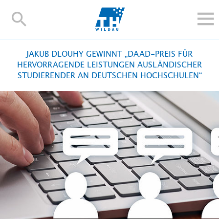
TH-
Wildau
STUDIEREN UND WEITERBILDEN
JAKUB DLOUHY GEWINNT „DAAD-PREIS FÜR
IM STUDIUM
HERVORRAGENDE LEISTUNGEN AUSLÄNDISCHER
STUDIERENDER AN DEUTSCHEN HOCHSCHULEN“
FORSCHUNG UND TRANSFER
ALUMNI
HOCHSCHULE
INTERNATIONAL
BESCHÄFTIGTE
Blogs
Kontakt und Anfahrt
Webmail
Moodle
TH Online-Portal
Personensuche
English