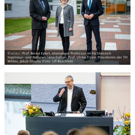
© v.l.n.r.: Prof. Bernd Eylert, ehemaliger Professor im Fachbereich
Ingenieur- und Naturwissenschaften, Prof. Ulrike Tippe, Präsidentin der TH
Wildau, Jakub Dlouhy (Foto: Ulf Büschleb)