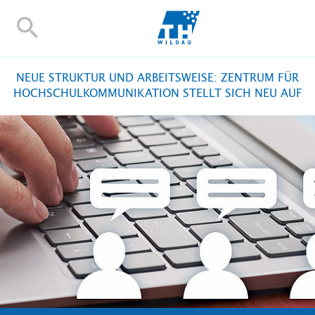
TH-
Wildau
STUDIEREN UND WEITERBILDEN
NEUE STRUKTUR UND ARBEITSWEISE: ZENTRUM FÜR
IM STUDIUM
HOCHSCHULKOMMUNIKATION STELLT SICH NEU AUF
FORSCHUNG UND TRANSFER
ALUMNI
HOCHSCHULE
INTERNATIONAL
BESCHÄFTIGTE
Blogs
Kontakt und Anfahrt
Webmail
Moodle
TH Online-Portal
Personensuche
English