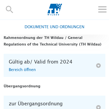
TH-
Wildau
STUDIEREN UND WEITERBILDEN
DOKUMENTE UND ORDNUNGEN
IM STUDIUM
Rahmenordnung der TH Wildau / General
FORSCHUNG UND TRANSFER
Regulations of the Technical University (TH Wildau)
ALUMNI
HOCHSCHULE
Gültig ab/ Valid from 2024
INTERNATIONAL
Bereich öffnen
BESCHÄFTIGTE
Blogs
Kontakt und Anfahrt
Webmail
Moodle
Übergangsordnung
TH Online-Portal
Personensuche
English
zur Übergangsordnung