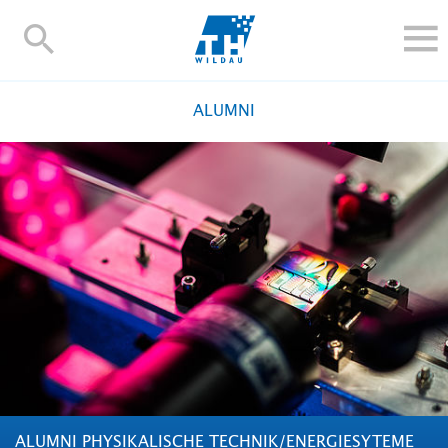
TH-
Wildau
STUDIEREN UND WEITERBILDEN
ALUMNI
IM STUDIUM
FORSCHUNG UND TRANSFER
ALUMNI
HOCHSCHULE
INTERNATIONAL
BESCHÄFTIGTE
Blogs
Kontakt und Anfahrt
Webmail
Moodle
TH Online-Portal
Personensuche
English
ALUMNI PHYSIKALISCHE TECHNIK/ENERGIESYTEME