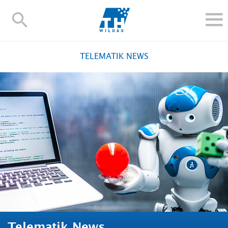
TH-
Wildau
STUDIEREN UND WEITERBILDEN
TELEMATIK NEWS
IM STUDIUM
FORSCHUNG UND TRANSFER
ALUMNI
HOCHSCHULE
INTERNATIONAL
BESCHÄFTIGTE
Blogs
Kontakt und Anfahrt
Webmail
Moodle
TH Online-Portal
Personensuche
English
Telematik News