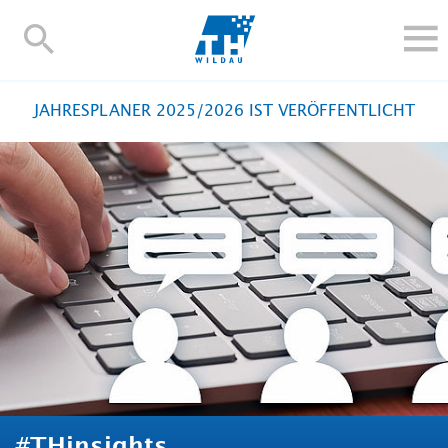
TH-
Wildau
STUDIEREN UND WEITERBILDEN
JAHRESPLANER 2025/2026 IST VERÖFFENTLICHT
IM STUDIUM
FORSCHUNG UND TRANSFER
ALUMNI
HOCHSCHULE
INTERNATIONAL
BESCHÄFTIGTE
Blogs
Kontakt und Anfahrt
Webmail
Moodle
TH Online-Portal
Personensuche
English
#THinsights