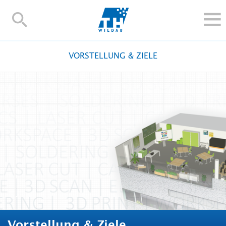
TH-
Wildau
STUDIEREN UND WEITERBILDEN
VORSTELLUNG & ZIELE
IM STUDIUM
FORSCHUNG UND TRANSFER
ALUMNI
HOCHSCHULE
INTERNATIONAL
BESCHÄFTIGTE
Blogs
Kontakt und Anfahrt
Webmail
Moodle
TH Online-Portal
Personensuche
English
Vorstellung & Ziele