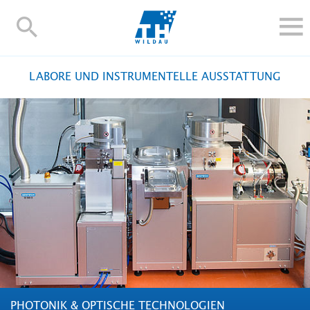
TH-
Wildau
STUDIEREN UND WEITERBILDEN
LABORE UND INSTRUMENTELLE AUSSTATTUNG
IM STUDIUM
FORSCHUNG UND TRANSFER
ALUMNI
HOCHSCHULE
INTERNATIONAL
BESCHÄFTIGTE
Blogs
Kontakt und Anfahrt
Webmail
Moodle
TH Online-Portal
Personensuche
English
PHOTONIK & OPTISCHE TECHNOLOGIEN