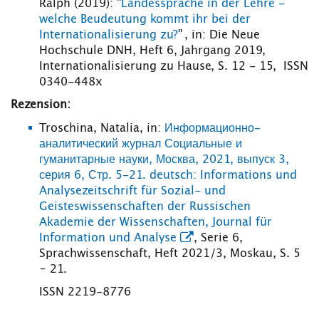
Ralph (2019): "
Landessprache in der Lehre -
welche Beudeutung kommt ihr bei der
Internationalisierung zu?
" , in: Die Neue
Hochschule DNH, Heft 6, Jahrgang 2019,
Internationalisierung zu Hause, S. 12 - 15, ISSN
0340-448x
Rezension:
Troschina, Natalia, in:
Информационно-
аналитический журнал Социальные и
гуманитарные науки, Москва, 2021, выпуск 3,
серия 6, Стр. 5-21. deutsch: Informations und
Analysezeitschrift für Sozial- und
Geisteswissenschaften der Russischen
Akademie der Wissenschaften, Journal für
Information und Analyse
, Serie 6,
Sprachwissenschaft, Heft 2021/3, Moskau, S. 5
– 21.
ISSN 2219-8776