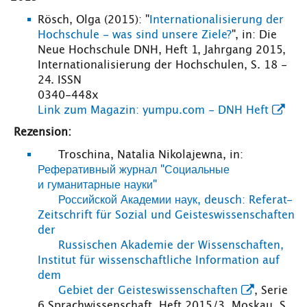
Rösch, Olga (2015): "
Internationalisierung der
Hochschule - was sind unsere Ziele?
", in: Die
Neue Hochschule DNH, Heft 1, Jahrgang 2015,
Internationalisierung der Hochschulen, S. 18 -
24. ISSN
0340-448x
Link zum Magazin: yumpu.com - DNH Heft
Rezension:
Troschina, Natalia Nikolajewna, in:
Реферативный журнал "Социальные
и гуманитарные науки"
Российской Академии наук, deusch: Referat-
Zeitschrift für Sozial und Geisteswissenschaften
der
Russischen Akademie der Wissenschaften,
Institut für wissenschaftliche Information auf
dem
Gebiet der Geisteswissenschaften
, Serie
6 Sprachwissenschaft, Heft 2015/3, Moskau, S.