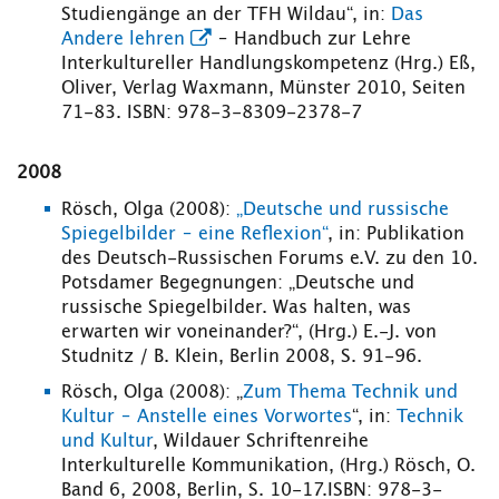
Studiengänge an der TFH Wildau“, in:
Das
Andere lehren
– Handbuch zur Lehre
Interkultureller Handlungskompetenz (Hrg.) Eß,
Oliver, Verlag Waxmann, Münster 2010, Seiten
71-83. ISBN: 978-3-8309-2378-7
2008
Rösch, Olga (2008):
„Deutsche und russische
Spiegelbilder – eine Reflexion“
, in: Publikation
des Deutsch-Russischen Forums e.V. zu den 10.
Potsdamer Begegnungen: „Deutsche und
russische Spiegelbilder. Was halten, was
erwarten wir voneinander?“, (Hrg.) E.-J. von
Studnitz / B. Klein, Berlin 2008, S. 91-96.
Rösch, Olga (2008): „
Zum Thema Technik und
Kultur – Anstelle eines Vorwortes
“, in:
Technik
und Kultur
, Wildauer Schriftenreihe
Interkulturelle Kommunikation, (Hrg.) Rösch, O.
Band 6, 2008, Berlin, S. 10-17.ISBN: 978-3-