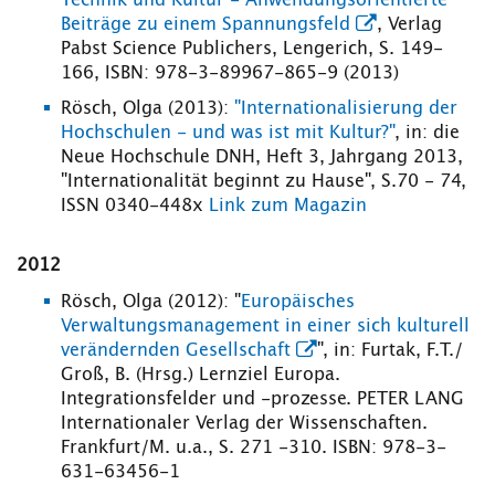
Technik und Kultur - Anwendungsorientierte
Beiträge zu einem Spannungsfeld
, Verlag
Pabst Science Publichers, Lengerich, S. 149-
166, ISBN: 978-3-89967-865-9 (2013)
Rösch, Olga (2013):
"Internationalisierung der
Hochschulen - und was ist mit Kultur?"
, in: die
Neue Hochschule DNH, Heft 3, Jahrgang 2013,
"Internationalität beginnt zu Hause", S.70 - 74,
ISSN 0340-448x
Link zum Magazin
2012
Rösch, Olga (2012): "
Europäisches
Verwaltungsmanagement in einer sich kulturell
verändernden Gesellschaft
", in: Furtak, F.T./
Groß, B. (Hrsg.) Lernziel Europa.
Integrationsfelder und -prozesse. PETER LANG
Internationaler Verlag der Wissenschaften.
Frankfurt/M. u.a., S. 271 -310. ISBN: 978-3-
631-63456-1