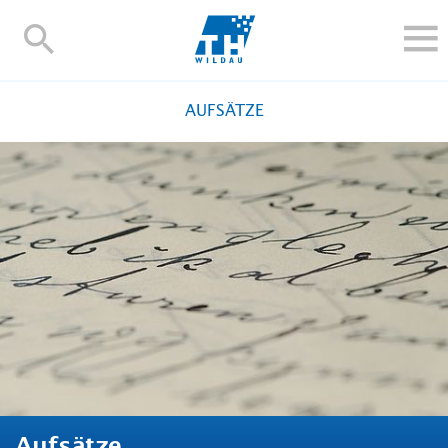
TH-
Wildau
STUDIEREN UND WEITERBILDEN
AUFSÄTZE
IM STUDIUM
FORSCHUNG UND TRANSFER
ALUMNI
HOCHSCHULE
INTERNATIONAL
BESCHÄFTIGTE
Blogs
Kontakt und Anfahrt
Webmail
Moodle
TH Online-Portal
Personensuche
English
Aufsätze