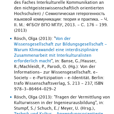
des Faches Interkulturelle Kommunikation an
den nichtgeisteswissenschaftlich orientierten
Hochschulen) / Семиотическая гетерогенность
языковой коммуникации: теория и практика. - Ч.
II. М.: ФГБОУ ВПО МГЛУ, 2013. - С. 176 - 199.
(2013)
Rösch, Olga (2013): "
Von der
Wissensgesellschaft zur Bildungsgesellschaft -
Warum Klimawandel eine interdisziplinäre
Zusammenarbeit mit Interkulturalisten
erforderlich macht
", in: Banse, G./Hauser,
R./Machleidt, P., Parodi, O. (Hg.): Von der
Informations- zur Wissensgesellschaft. e-
Society - e-Partizipation - e-Identität. Berlin:
trafo Wissenschaftsverlag, S. 213 - 237, ISBN
978-3-86464-029-2
Rösch, Olga (2013): "Fragen der Vermittlung von
Kulturwissen in der Ingenieurausbildung", in:
Stumpf, S./ Schuch, E./ Meyer, U. (Hrsg.),