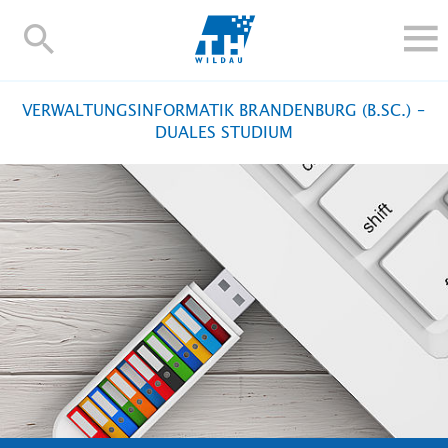
TH-
Wildau
STUDIEREN UND WEITERBILDEN
VERWALTUNGSINFORMATIK BRANDENBURG (B.SC.) –
IM STUDIUM
DUALES STUDIUM
FORSCHUNG UND TRANSFER
ALUMNI
HOCHSCHULE
INTERNATIONAL
BESCHÄFTIGTE
Blogs
Kontakt und Anfahrt
Webmail
Moodle
TH Online-Portal
Personensuche
English