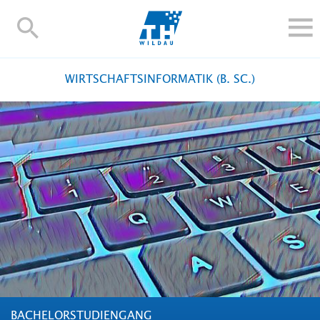
TH-
Wildau
STUDIEREN UND WEITERBILDEN
WIRTSCHAFTSINFORMATIK (B. SC.)
IM STUDIUM
FORSCHUNG UND TRANSFER
ALUMNI
HOCHSCHULE
INTERNATIONAL
BESCHÄFTIGTE
Blogs
Kontakt und Anfahrt
Webmail
Moodle
TH Online-Portal
Personensuche
English
BACHELORSTUDIENGANG