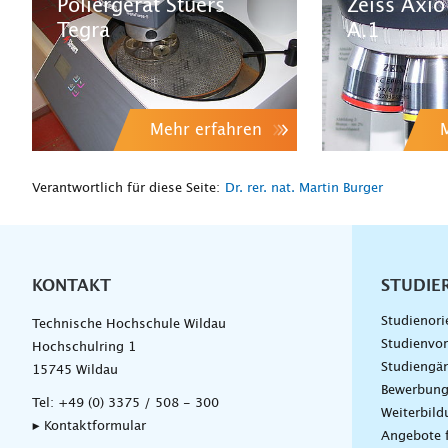
Poliergerät Stuers
Zeiss Axio
Tegra
A.1
Mehr erfahren
Verantwortlich für diese Seite:
Dr. rer. nat. Martin Burger
KONTAKT
Unterna
STUDIE
Studienori
Technische Hochschule Wildau
Studienvor
Hochschulring 1
Studiengä
15745 Wildau
Bewerbun
Tel:
+49 (0) 3375 / 508 - 300
Weiterbil
▸ Kontaktformular
Angebote 