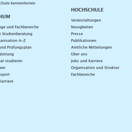
chule kennenlernen
HOCHSCHULE
DIUM
Veranstaltungen
nge und Fachbereiche
Neuigkeiten
e Studienberatung
Presse
anisation A-Z
Publikationen
und Prüfungsplan
Amtliche Mitteilungen
leitung
Über uns
nal studieren
Jobs und Karriere
ben
Organisation und Struktur
sport
Fachbereiche
Karriere