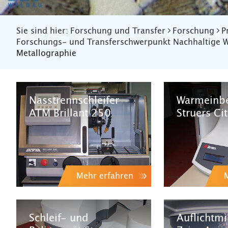
Sie sind hier:
Forschung und Transfer
Forschung
P
Forschungs- und Transferschwerpunkt Nachhaltige W
Metallographie
Nasstrennschleifer
Warmeinbe
ATM Brillant 250
Struers Ci
Mehr erfahren
Schleif- und
Auflichtm