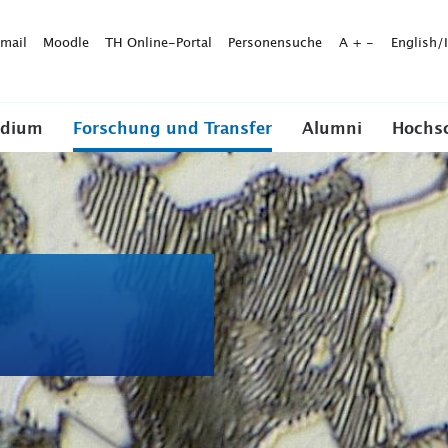
mail
Moodle
TH Online-Portal
Personensuche
A
+
-
English/
udium
Forschung und Transfer
Alumni
Hochs