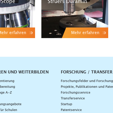
 Scope
Struers Duramin
Mehr erfahren
Mehr erfahren
vigation
REN UND WEITERBILDEN
FORSCHUNG / TRANSFER
entierung
Forschungsfelder und Forschun
bereitung
Projekte, Publikationen und Pate
nge A–Z
Forschungsservice
g
Transferservice
dungsangebote
Startup
für Schulen
Patentservice