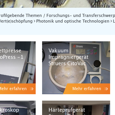
rofilgebende Themen / Forschungs- und Transferschwer
ert(e)schöpfung
Photonik und optische Technologien
ttpresse
Vakuum
toPress -1
Imprägniergerät
Struers CitoVac
Mehr erfahren
Mehr erfahren
ikroskop
Härteprüfgerät