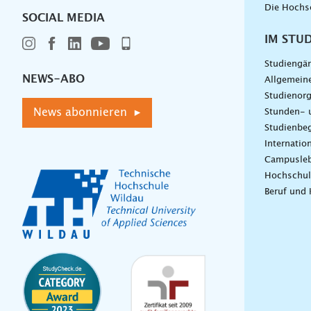
Die Hochs
SOCIAL MEDIA
IM STU
Studiengä
NEWS-ABO
Allgemein
Studienorg
News abonnieren ▸
Stunden- 
Studienbeg
Internatio
Campusle
Hochschul
Beruf und 