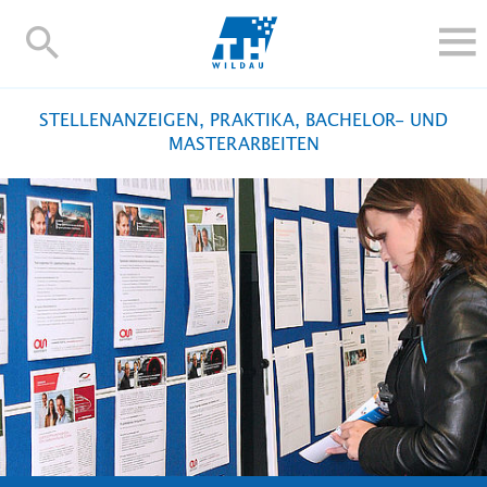
TH-
Wildau
STUDIEREN UND WEITERBILDEN
STELLENANZEIGEN, PRAKTIKA, BACHELOR- UND
IM STUDIUM
MASTERARBEITEN
FORSCHUNG UND TRANSFER
ALUMNI
HOCHSCHULE
INTERNATIONAL
BESCHÄFTIGTE
Blogs
Kontakt und Anfahrt
Webmail
Moodle
TH Online-Portal
Personensuche
English