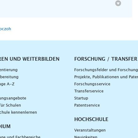
Koczoh
vigation
REN UND WEITERBILDEN
FORSCHUNG / TRANSFER
entierung
Forschungsfelder und Forschun
bereitung
Projekte, Publikationen und Pate
nge A–Z
Forschungsservice
g
Transferservice
dungsangebote
Startup
für Schulen
Patentservice
chule kennenlernen
HOCHSCHULE
DIUM
Veranstaltungen
nge und Fachbereiche
Neuigkeiten