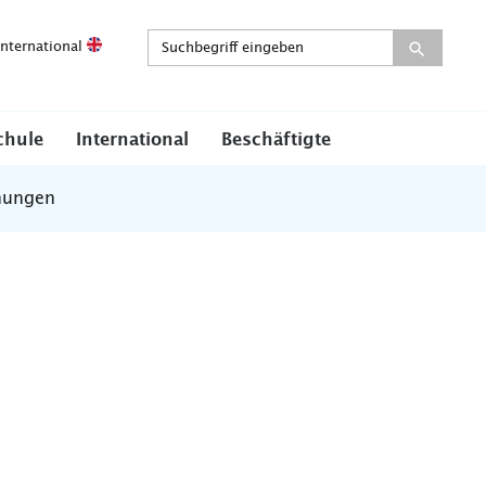
International
chule
International
Beschäftigte
nungen