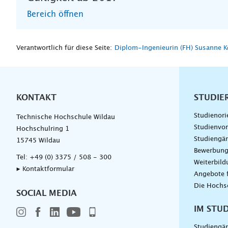
Bereich öffnen
Verantwortlich für diese Seite:
Diplom-Ingenieurin (FH) Susanne 
KONTAKT
Unterna
STUDIE
Studienori
Technische Hochschule Wildau
Studienvor
Hochschulring 1
Studiengä
15745 Wildau
Bewerbun
Tel:
+49 (0) 3375 / 508 - 300
Weiterbil
▸ Kontaktformular
Angebote 
Die Hochs
SOCIAL MEDIA
IM STU
Studiengä