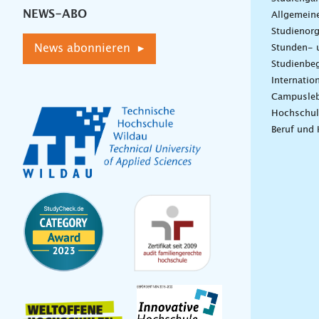
NEWS-ABO
Allgemein
Studienorg
News abonnieren ▸
Stunden- 
Studienbeg
Internatio
Campusle
Hochschul
Beruf und 