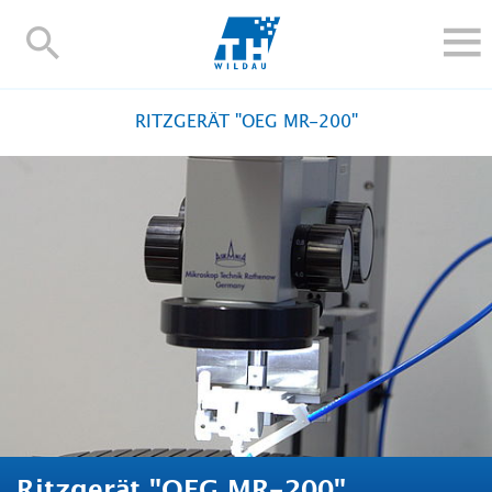
TH-
Wildau
STUDIEREN UND WEITERBILDEN
RITZGERÄT "OEG MR-200"
IM STUDIUM
FORSCHUNG UND TRANSFER
ALUMNI
HOCHSCHULE
INTERNATIONAL
BESCHÄFTIGTE
Blogs
Kontakt und Anfahrt
Webmail
Moodle
TH Online-Portal
Personensuche
English
Ritzgerät "OEG MR-200"