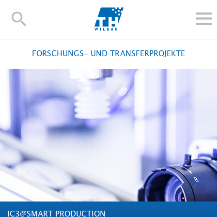
TH-
Wildau
STUDIEREN UND WEITERBILDEN
FORSCHUNGS- UND TRANSFERPROJEKTE
IM STUDIUM
FORSCHUNG UND TRANSFER
ALUMNI
HOCHSCHULE
INTERNATIONAL
BESCHÄFTIGTE
Blogs
Kontakt und Anfahrt
Webmail
Moodle
TH Online-Portal
Personensuche
English
IC3@SMART PRODUCTION