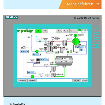
Mehr erfahren
PrAndyPiK