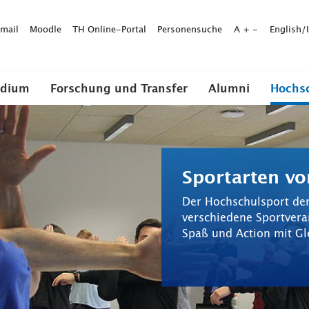
mail
Moodle
TH Online-Portal
Personensuche
A
+
-
English/
udium
Forschung und Transfer
Alumni
Hochs
Sportarten vo
Der Hochschulsport der
verschiedene Sportvera
Spaß und Action mit Gl