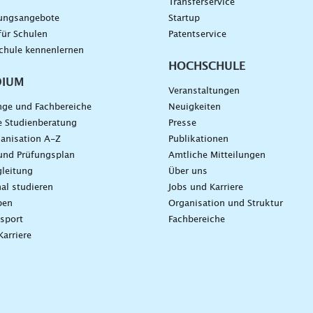
g
Transferservice
dungsangebote
Startup
für Schulen
Patentservice
chule kennenlernen
HOCHSCHULE
DIUM
Veranstaltungen
nge und Fachbereiche
Neuigkeiten
e Studienberatung
Presse
anisation A-Z
Publikationen
und Prüfungsplan
Amtliche Mitteilungen
leitung
Über uns
nal studieren
Jobs und Karriere
ben
Organisation und Struktur
sport
Fachbereiche
Karriere