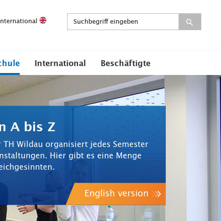
International
chule
International
Beschäftigte
n A bis Z
 TH Wildau organisiert jedes Semester
nstaltungen. Hier gibt es eine Menge
eichgesinnten.
English version