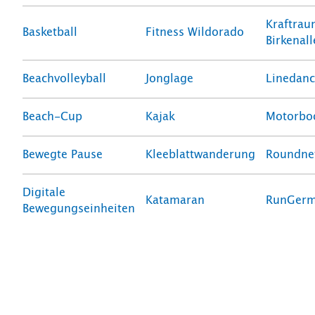
Kraftra
Basketball
Fitness Wildorado
Birkenall
Beachvolleyball
Jonglage
Linedan
Beach-Cup
Kajak
Motorbo
Bewegte Pause
Kleeblattwanderung
Roundne
Digitale
Katamaran
RunGerm
Bewegungseinheiten