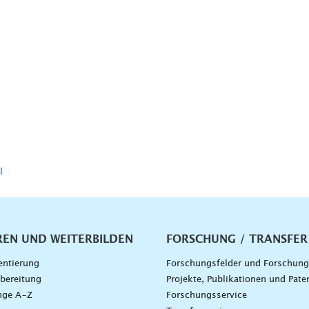
l
vigation
REN UND WEITERBILDEN
FORSCHUNG / TRANSFER
entierung
Forschungsfelder und Forschun
bereitung
Projekte, Publikationen und Pate
nge A–Z
Forschungsservice