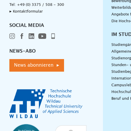
Bewerbun
Tel:
+49 (0) 3375 / 508 - 300
Weiterbil
▸ Kontaktformular
Angebote 
Die Hochs
SOCIAL MEDIA
IM STU
Studiengä
NEWS-ABO
Allgemein
Studienorg
News abonnieren ▸
Stunden- 
Studienbeg
Internatio
Campusle
Hochschul
Beruf und 