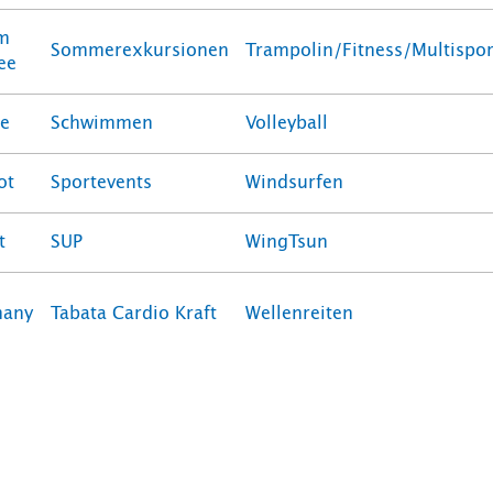
um
Sommerexkursionen
Trampolin/Fitness/Multispor
ee
ce
Schwimmen
Volleyball
ot
Sportevents
Windsurfen
t
SUP
WingTsun
any
Tabata Cardio Kraft
Wellenreiten