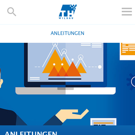
TH-
Wildau
STUDIEREN UND WEITERBILDEN
ANLEITUNGEN
IM STUDIUM
FORSCHUNG UND TRANSFER
ALUMNI
HOCHSCHULE
INTERNATIONAL
BESCHÄFTIGTE
Blogs
Kontakt und Anfahrt
Webmail
Moodle
TH Online-Portal
Personensuche
English
ANLEITUNGEN